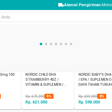
Alamat Pengiriman:
Mohon
00mg 100
NORDIC CHILD DHA
NORDIC BABY'S DHA
STRAWBERRY 40Z /
/ EPA / SUPLEMEN O
VITAMIN & SUPLEMEN /
DAYA TAHAN TUBUH 
VITAMIN ANAK
DAN ANAK
Rp. 675.000
8
%
Rp. 650.000
8
%
Rp. 621.000
Rp. 598.000