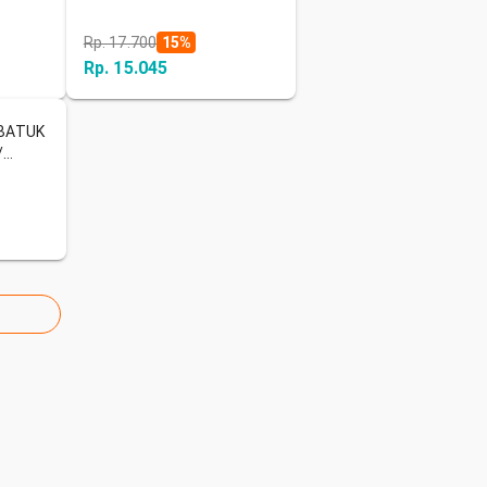
Rp. 17.700
15
%
Rp. 15.045
 BATUK
/
 FLU /