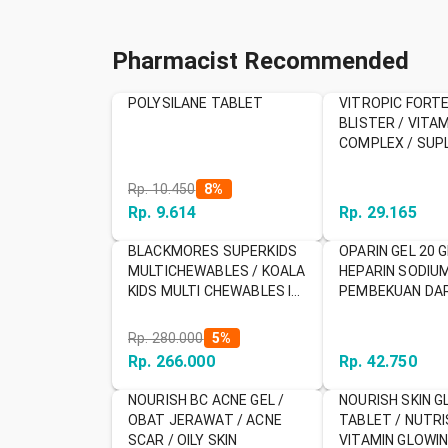
Pharmacist Recommended
POLYSILANE TABLET
VITROPIC FORTE
BLISTER / VITAM
COMPLEX / SUP
Rp. 10.450
8
%
Rp. 9.614
Rp. 29.165
BLACKMORES SUPERKIDS
OPARIN GEL 20 G
MULTICHEWABLES / KOALA
HEPARIN SODIUM
KIDS MULTI CHEWABLES ISI
PEMBEKUAN DAR
60 TAB / MULTIVITAMIN
CEDERA / MEMAR
ANAK / DAYA TAHAN ANAK
Rp. 280.000
5
%
Rp. 266.000
Rp. 42.750
NOURISH BC ACNE GEL /
NOURISH SKIN G
OBAT JERAWAT / ACNE
TABLET / NUTRIS
SCAR / OILY SKIN
VITAMIN GLOWI