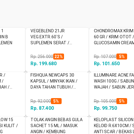
 1
VEGEBLEND 21JR
CHONDROMAX KRIM
IN B
VEG.EXTR.60`S /
60 GR / KRIM OTOT 
LEMEN
SUPLEMEN SERAT /
GLUCOSAMIN CREA
SUPLEMEN ANAK
Rp. 256.000
22
%
Rp. 107.000
5
%
Rp. 199.680
Rp. 101.650
R /
FISHQUA NEWCAPS 30
ILLUMINARE ACNE FA
 /
KAPSUL / MINYAK IKAN /
WASH 100G / SABU
AH /
DAYA TAHAN TUBUH /
WAJAH / SABUN JE
 / LUKA
SUPLEMEN / MEMELIHARA
KESEHATAN
Rp. 92.000
5
%
Rp. 105.000
5
%
Rp. 87.400
Rp. 99.750
LOW 15
TOLAK ANGIN BEBAS GULA
KELOPLAST SILICON
I KULIT /
SACHET 15 ML / MASUK
KELOID R.6X10CM / 
NG
ANGIN / KEMBUNG
ANTI SCAR / BEKAS 