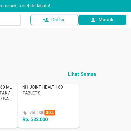
 masuk terlebih dahulu!
Daftar
Masuk
Lihat Semua
 60 ML
NH. JOINT HEALTH 60
TAK /
TABLETS
/ BAYI
Rp. 760.000
30
%
Rp. 532.000