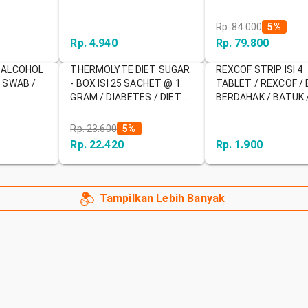
Rp. 84.000
5
%
Rp. 4.940
Rp. 79.800
 ALCOHOL
THERMOLYTE DIET SUGAR
REXCOF STRIP ISI 4
 SWAB /
- BOX ISI 25 SACHET @ 1
TABLET / REXCOF /
GRAM / DIABETES / DIET /
BERDAHAK / BATUK 
GULA RENDAH KALORI /
PENGENCER DAHAK /
PROMO
RADANG
Rp. 23.600
5
%
Rp. 22.420
Rp. 1.900
Tampilkan Lebih Banyak