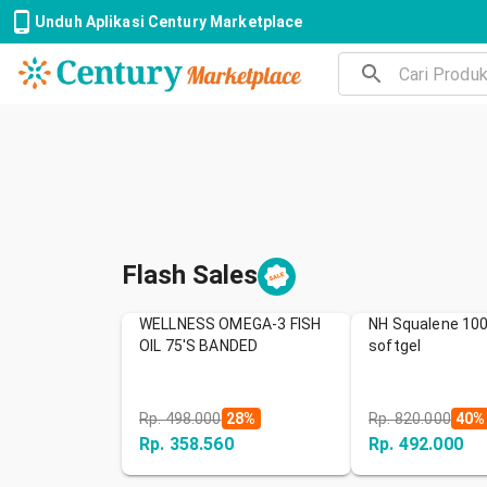
Unduh Aplikasi Century Marketplace
Flash Sales
WELLNESS OMEGA-3 FISH
NH Squalene 10
OIL 75'S BANDED
softgel
Rp. 498.000
28
%
Rp. 820.000
40
%
Rp. 358.560
Rp. 492.000